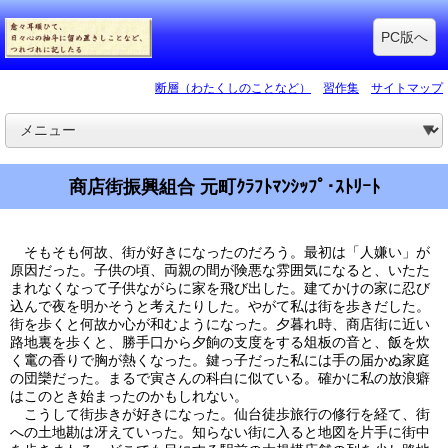
PC版へ
断層（わたくしのことなど）
習作集
サイトマップ
商店街振興組合 元町ｸﾗﾌﾄﾏﾝｼｯﾌﾟ･ｽﾄﾘｰﾄ
そもそも何故、街が好きになったのだろう。最初は「人嫌い」が
原因だった。子供の頃、両親の間が険悪な雰囲気になると、いたた
まれなくなって子供ながらに家を飛び出した。建てかけの家に忍び
込んで夜を明かそうと考えたりした。やがて私は街を歩きだした。
街を歩くと何故か心が和むようになった。夕暮れ時、商店街に近い
路地裏を歩くと、勝手口から夕餉の支度をする俎板の音と、飯を炊
く竃の香りで胸が熱くなった。鍵っ子だった私には手の届かぬ家庭
の団欒だった。まるで寅さんの科白に似ている。確かに私の放浪癖
はこのとき始まったのかもしれない。
こうして街歩きが好きになった。仙台徒歩旅行の修行を経て、街
への土地勘は冴えていった。知らない街に入ると地図を片手に街中