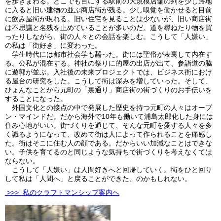
を歩きまわる。どこでも目にする駅前の大規模店舗の列を少し路地
に入ると旧い建物の並ぶ商店街が残る。少し嗅覚を働かせると目前
に飲み屋街が現れる。旧い住宅を見ることは少ないが、旧い商店街
は不思議と名残を止めていることが多いのだ。道を尋ねたり物を買
ったりしながら、街の人々との会話を楽しむ。こうして「人嫌い」
の私は「街好き」に変わった。
学生時代には都市社会学も齧った。街には聖俗が表裏して内在す
る。公私が混在する。神社の祭りに的屋の出店が出て、参詣道の脇
に遊郭が並ぶ。入社後の未来プロジェクトでは、ビジネス街におけ
る屋台の研究をした。こうして街は深みを増していった。そして、
ひょんなことから元町の「裏通り」商店街の街づくりのお手伝いを
することになった。
外国文化との接点の中で発展した歴史を持つ元町の人々はオープ
ン・マインドだ。だから海外で10年も働いて浦島太郎化した身には
住み心地がいい。街づくりを通じて、そんな元町を愛する人々を多
く識るようになって、改めて街は人によって作られることを痛感し
た。街はそこに住む人の顔である。だからいい加減なことはできな
い。子供を育てるのと同じような気持ちで街づくりを考えなくては
ならない。
こうして「人嫌い」は人間好きへと回帰していく。街をひと回り
して私は「人間へ」と戻ることができた、のかもしれない。
>>> 私のクラフトマンシップ案内へ